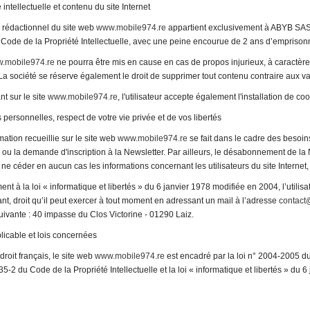
 intellectuelle et contenu du site Internet
 rédactionnel du site web
www.mobile974.re
appartient exclusivement à ABYB SAS. T
 Code de la Propriété Intellectuelle, avec une peine encourue de 2 ans d’empris
.mobile974.re
ne pourra être mis en cause en cas de propos injurieux, à caractèr
. La société se réserve également le droit de supprimer tout contenu contraire aux va
t sur le site
www.mobile974.re
, l'utilisateur accepte également l'installation de c
personnelles, respect de votre vie privée et de vos libertés
mation recueillie sur le site web
www.mobile974.re
se fait dans le cadre des besoins 
 la demande d'inscription à la Newsletter. Par ailleurs, le désabonnement de la 
ne céder en aucun cas les informations concernant les utilisateurs du site Internet, 
t à la loi « informatique et libertés » du 6 janvier 1978 modifiée en 2004, l’utilisat
nt, droit qu’il peut exercer à tout moment en adressant un mail à l’adresse
contact
uivante : 40 impasse du Clos Victorine - 01290 Laiz.
plicable et lois concernées
roit français, le site web
www.mobile974.re
est encadré par la loi n° 2004-2005 d
.335-2 du Code de la Propriété Intellectuelle et la loi « informatique et libertés » du