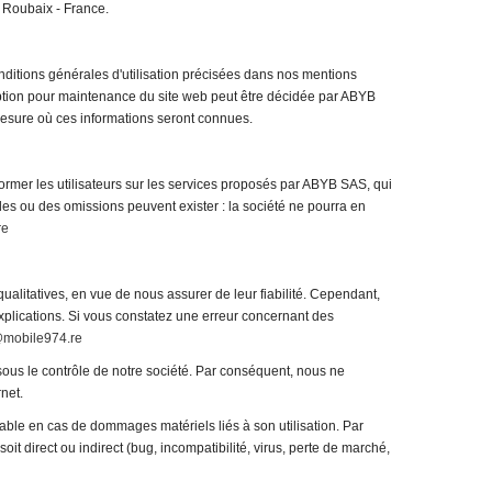
0 Roubaix - France.
nditions générales d'utilisation précisées dans nos mentions
erruption pour maintenance du site web peut être décidée par ABYB
 mesure où ces informations seront connues.
ormer les utilisateurs sur les services proposés par ABYB SAS, qui
udes ou des omissions peuvent exister : la société ne pourra en
re
ualitatives, en vue de nous assurer de leur fiabilité. Cependant,
xplications. Si vous constatez une erreur concernant des
@mobile974.re
ous le contrôle de notre société. Par conséquent, nous ne
net.
ble en cas de dommages matériels liés à son utilisation. Par
 soit direct ou indirect (bug, incompatibilité, virus, perte de marché,