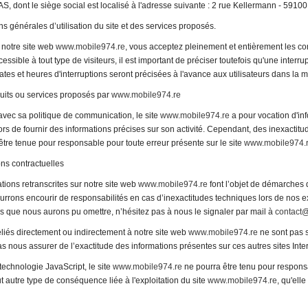
, dont le siège social est localisé à l'adresse suivante : 2 rue Kellermann - 5910
ns générales d’utilisation du site et des services proposés.
t notre site web
www.mobile974.re
, vous acceptez pleinement et entièrement les co
cessible à tout type de visiteurs, il est important de préciser toutefois qu'une int
tes et heures d'interruptions seront précisées à l'avance aux utilisateurs dans la
duits ou services proposés par
www.mobile974.re
avec sa politique de communication, le site
www.mobile974.re
a pour vocation d'inf
lors de fournir des informations précises sur son activité. Cependant, des inexactit
tre tenue pour responsable pour toute erreur présente sur le site
www.mobile974.
ons contractuelles
tions retranscrites sur notre site web
www.mobile974.re
font l’objet de démarches q
rrons encourir de responsabilités en cas d’inexactitudes techniques lors de nos e
s que nous aurons pu omettre, n’hésitez pas à nous le signaler par mail à
contact
eliés directement ou indirectement à notre site web
www.mobile974.re
ne sont pas s
 nous assurer de l’exactitude des informations présentes sur ces autres sites Inter
a technologie JavaScript, le site
www.mobile974.re
ne pourra être tenu pour responsa
out autre type de conséquence liée à l'exploitation du site
www.mobile974.re
, qu'elle