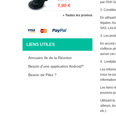
par OVH SAS
7,90 €
2. Conditio
» Toutes les promos
En utilisan
légales. Ac
SAS. Les da
3. Les pro
En accord 
LIENS UTILES
s'efforce a
aucun cas ê
Annuaire Ile de la Réunion
4. Limitati
Besoin d'une application Android?
Les informa
nous ne pou
Besoin de Piles ?
information
Les liens r
pouvons pas
Utilisant l
ailleurs, t
etc.).