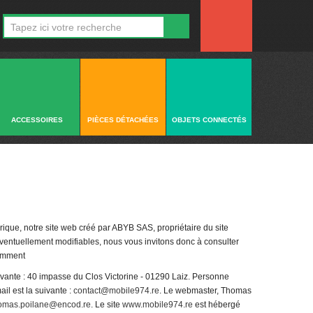
ACCESSOIRES
PIÈCES DÉTACHÉES
OBJETS CONNECTÉS
que, notre site web créé par ABYB SAS, propriétaire du site
 Eventuellement modifiables, nous vous invitons donc à consulter
uemment
uivante : 40 impasse du Clos Victorine - 01290 Laiz. Personne
l est la suivante :
contact@mobile974.re
. Le webmaster, Thomas
omas.poilane@encod.re
. Le site
www.mobile974.re
est hébergé