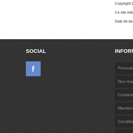
Copyright
Ce site int
Date de de
SOCIAL
INFOR
Promoti
Nos ma
Contact
Mention
Conditi