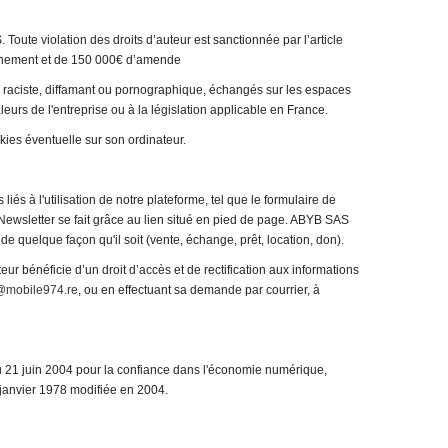
oute violation des droits d’auteur est sanctionnée par l’article
onnement et de 150 000€ d’amende
e raciste, diffamant ou pornographique, échangés sur les espaces
leurs de l'entreprise ou à la législation applicable en France.
ookies éventuelle sur son ordinateur.
liés à l'utilisation de notre plateforme, tel que le formulaire de
Newsletter se fait grâce au lien situé en pied de page. ABYB SAS
de quelque façon qu'il soit (vente, échange, prêt, location, don).
eur bénéficie d’un droit d’accès et de rectification aux informations
@mobile974.re
, ou en effectuant sa demande par courrier, à
u 21 juin 2004 pour la confiance dans l'économie numérique,
 6 janvier 1978 modifiée en 2004.