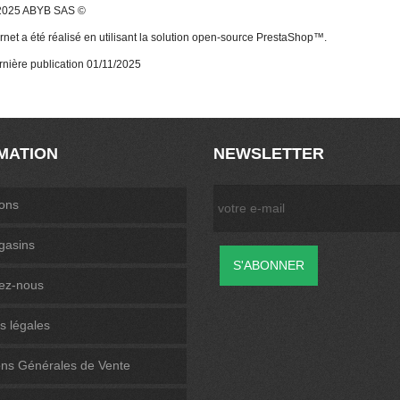
 2025 ABYB SAS ©
ernet a été réalisé en utilisant la solution open-source PrestaShop™.
rnière publication 01/11/2025
MATION
NEWSLETTER
ons
gasins
ez-nous
s légales
ons Générales de Vente