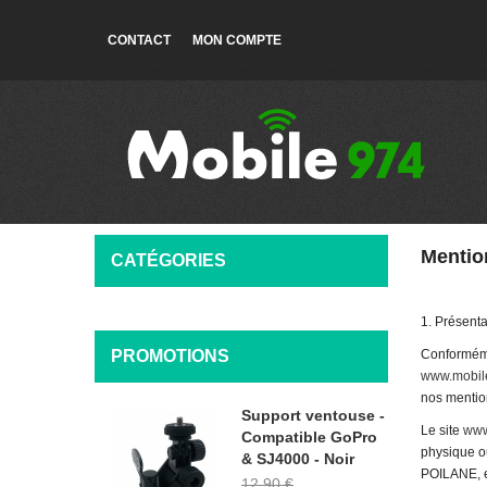
CONTACT
MON COMPTE
Mentio
CATÉGORIES
1. Présenta
PROMOTIONS
Conforméme
www.mobil
nos mentio
Support ventouse -
Le site
www
Compatible GoPro
physique o
& SJ4000 - Noir
POILANE, es
12,90 €