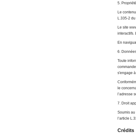
5. Propriété
Le contenu
L.335-2 du
Le site
www
interactifs
En naviguan
6. Données 
Toute infor
commande ou
s'engage à 
Conformémen
le concerna
l’adresse s
7. Droit ap
Soumis au d
l’article L
Crédits