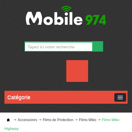
CONTACT
MON COMPTE
Catégorie
Accessoires
Films de Protection
Films Wiko
Films Wiko
Highway