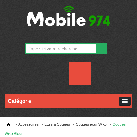
CONTACT
MON COMPTE
Catégorie
Accessoires
Etuis & Coques
Coques pour Wiko
Coques
Wiko Bloom