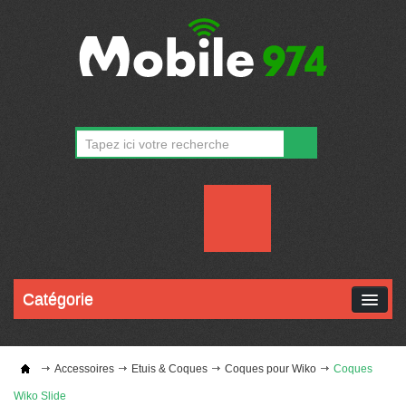
CONTACT
MON COMPTE
Catégorie
Accessoires
Etuis & Coques
Coques pour Wiko
Coques
Wiko Slide