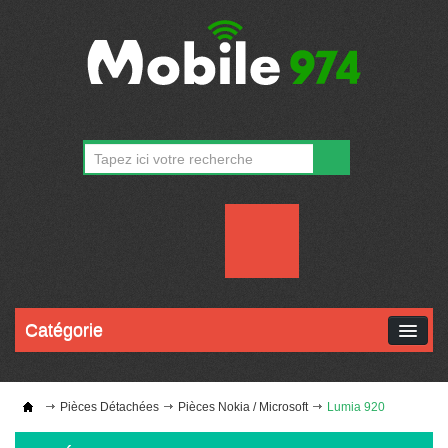
CONTACT
MON COMPTE
Catégorie
Pièces Détachées
Pièces Nokia / Microsoft
Lumia 920