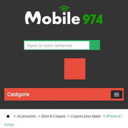
CONTACT
MON COMPTE
Catégorie
Accessoires
Etuis & Coques
Coques pour Apple
iPhone 6 /
6 Plus