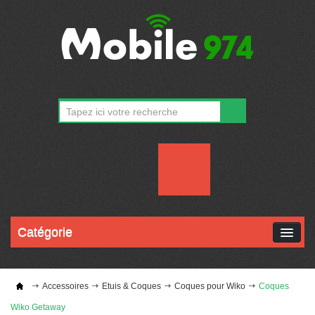
CONTACT
MON COMPTE
Catégorie
Accessoires
Etuis & Coques
Coques pour Wiko
Coques
Wiko Getaway